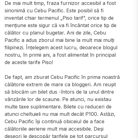
De mai mult timp, fraza furnizor accesibil a fost
sinonimă cu Cebu Pacific. Este posibil să fi
inventat chiar termenul „Piso tarif”, orice tip de
mențiune este sigur că va fi încântat orice tip de
călător cu planul bugetar. Ani de zile, Cebu
Pacific a adus zborul mai bine la mult mai mulți
filipinezi. Înțelegem acest lucru, deoarece blogul
nostru, în primii ani, a fost alimentat în principal
de aceste tarife Piso!
De fapt, am zburat Cebu Pacific în prima noastră
călătorie extrem de mare ca bloggeri. Am reușit
să blocăm un bilet dus -întors de la unul dintre
vânzările lor de scaune. Pe atunci, nu existau
multe taxe suplimentare. Bilete cu reduceri de
atunci cheltuieli nu mai mult decât P100. Astăzi,
Cebu Pacific își continuă obiceiul de a face
călătoriile aeriene mult mai accesibile. Deși
deseori le descopăr tarifele pe tot parcursul