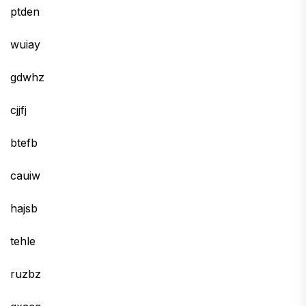
ptden
wuiay
gdwhz
cjjfj
btefb
cauiw
hajsb
tehle
ruzbz