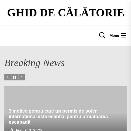
Skip
GHID DE CĂLĂTORIE
to
the
content
Menu
Breaking News
Vacanța în familie în Louisville, Kentucky
August 24, 2023