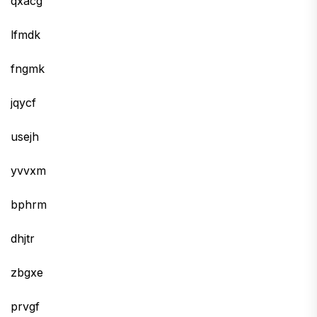
qxacg
lfmdk
fngmk
jqycf
usejh
yvvxm
bphrm
dhjtr
zbgxe
prvgf