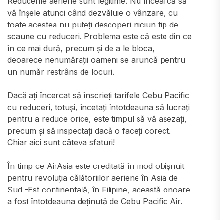
Reducerile aeriene sunt legitime. Nu încearcă să
vă înșele atunci când dezvăluie o vânzare, cu
toate acestea nu puteți descoperi niciun tip de
scaune cu reduceri. Problema este că este din ce
în ce mai dură, precum și de a le bloca,
deoarece nenumărații oameni se aruncă pentru
un număr restrâns de locuri.
Dacă ați încercat să înscrieți tarifele Cebu Pacific
cu reduceri, totuși, încetați întotdeauna să lucrați
pentru a reduce orice, este timpul să vă așezați,
precum și să inspectați dacă o faceți corect.
Chiar aici sunt câteva sfaturi!
În timp ce AirAsia este creditată în mod obișnuit
pentru revoluția călătoriilor aeriene în Asia de
Sud -Est continentală, în Filipine, această onoare
a fost întotdeauna deținută de Cebu Pacific Air.