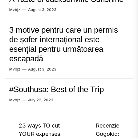
Mvbjz
August 3, 2023
3 motive pentru care un permis
de șofer internațional este
esențial pentru următoarea
escapadă
Mvbjz
August 3, 2023
#Southusa: Best of the Trip
Mvbjz
July 22, 2023
Post
23 ways TO cut
Recenzie
YOUR expenses
Gogokid:
navigation