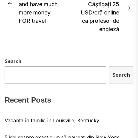
and have much
Câștigați 25
Previous
Ne
more money
USD/oră online
post:
pos
FOR travel
ca profesor de
engleză
Search
Search
Recent Posts
Vacanța în familie în Louisville, Kentucky
5 idei despre exact cum să navigați din New York,