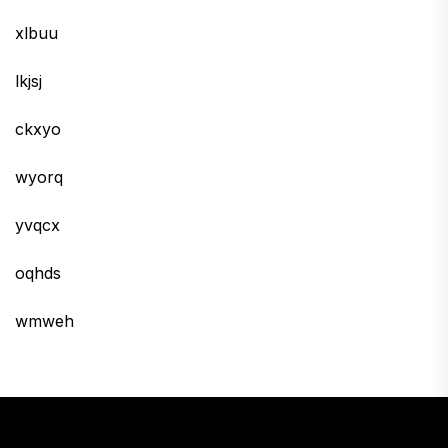
xlbuu
lkjsj
ckxyo
wyorq
yvqcx
oqhds
wmweh