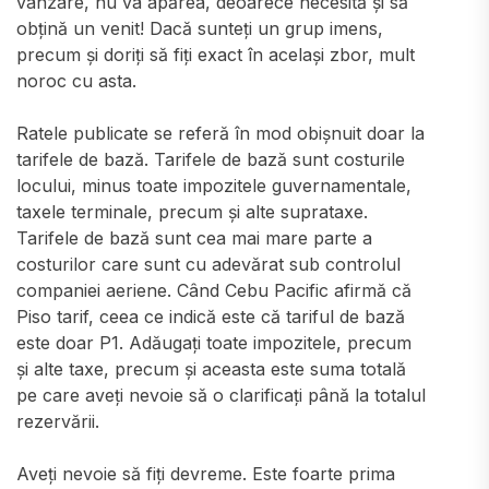
vânzare, nu va apărea, deoarece necesită și să
obțină un venit! Dacă sunteți un grup imens,
precum și doriți să fiți exact în același zbor, mult
noroc cu asta.
Ratele publicate se referă în mod obișnuit doar la
tarifele de bază. Tarifele de bază sunt costurile
locului, minus toate impozitele guvernamentale,
taxele terminale, precum și alte suprataxe.
Tarifele de bază sunt cea mai mare parte a
costurilor care sunt cu adevărat sub controlul
companiei aeriene. Când Cebu Pacific afirmă că
Piso tarif, ceea ce indică este că tariful de bază
este doar P1. Adăugați toate impozitele, precum
și alte taxe, precum și aceasta este suma totală
pe care aveți nevoie să o clarificați până la totalul
rezervării.
Aveți nevoie să fiți devreme. Este foarte prima