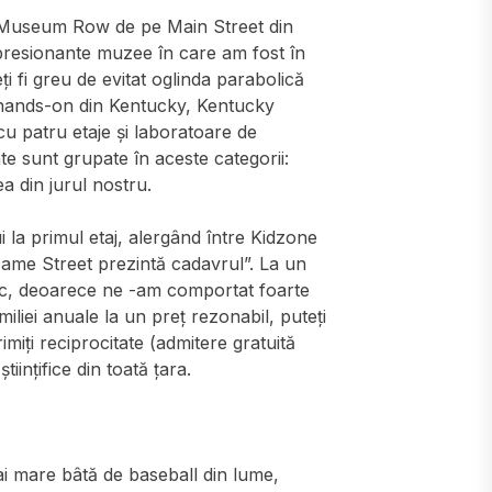
Museum Row de pe Main Street din
impresionante muzee în care am fost în
i fi greu de evitat oglinda parabolică
ic hands-on din Kentucky, Kentucky
u patru etaje și laboratoare de
te sunt grupate în aceste categorii:
a din jurul nostru.
 la primul etaj, alergând între Kidzone
same Street prezintă cadavrul”. La un
fic, deoarece ne -am comportat foarte
iliei anuale la un preț rezonabil, puteți
miți reciprocitate (admitere gratuită
iințifice din toată țara.
i mare bâtă de baseball din lume,