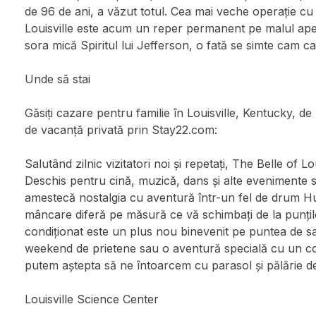
de 96 de ani, a văzut totul. Cea mai veche operație cu 
Louisville este acum un reper permanent pe malul apei
sora mică Spiritul lui Jefferson, o fată se simte cam 
Unde să stai
Găsiți cazare pentru familie în Louisville, Kentucky, de l
de vacanță privată prin Stay22.com:
Salutând zilnic vizitatori noi și repetați, The Belle of Lou
Deschis pentru cină, muzică, dans și alte evenimente s
amestecă nostalgia cu aventură într-un fel de drum Hu
mâncare diferă pe măsură ce vă schimbați de la punțile 
condiționat este un plus nou binevenit pe puntea de sa
weekend de prietene sau o aventură specială cu un co
putem aștepta să ne întoarcem cu parasol și pălărie de
Louisville Science Center