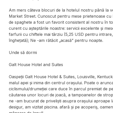
Am mers câteva blocuri de la hotelul nostru până la 
Market Street. Cunoscut pentru mese prietenoase cu b
de spaghete a fost un favorit consistent al nostru în to
curent cu așteptările noastre: servicii excelente și mes
farfurii cu chiftele mai târziu (5,25 USD pentru intrare
înghețată); Ne -am rătăcit „acasă” pentru noapte.
Unde să dormi
Galt House Hotel and Suites
Oaspeții Galt House Hotel & Suites, Louisville, Kentucky
malul apei și inima din centrul orașului. Poate o arunc
ciclismului/drumeției care duce în parcul premiat de p
căutarea unor locuri de joacă, a tampoanelor de stropir
ne -am bucurat de priveliști asupra orașului aproape la f
desigur, am vizitat piscina. afară și pe acoperiș, oamen