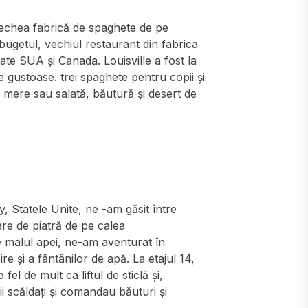
vechea fabrică de spaghete de pe
ugetul, vechiul restaurant din fabrica
ate SUA și Canada. Louisville a fost la
e gustoase. trei spaghete pentru copii și
, mere sau salată, băutură și desert de
, Statele Unite, ne -am găsit între
are de piatră de pe calea
e malul apei, ne-am aventurat în
e și a fântânilor de apă. La etajul 14,
el de mult ca liftul de sticlă și,
ii scăldați și comandau băuturi și