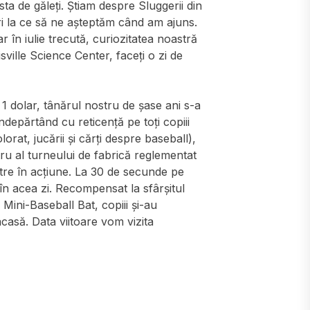
sta de găleți. Știam despre Sluggerii din
uri la ce să ne așteptăm când am ajuns.
 în iulie trecută, curiozitatea noastră
isville Science Center, faceți o zi de
1 dolar, tânărul nostru de șase ani s-a
ndepărtând cu reticență pe toți copiii
rat, jucării și cărți despre baseball),
tru al turneului de fabrică reglementat
e în acțiune. La 30 de secunde pe
 în acea zi. Recompensat la sfârșitul
 Mini-Baseball Bat, copiii și-au
acasă. Data viitoare vom vizita