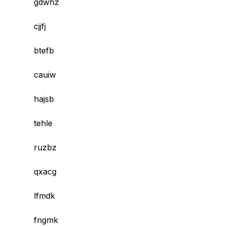
gdwhz
cjjfj
btefb
cauiw
hajsb
tehle
ruzbz
qxacg
lfmdk
fngmk