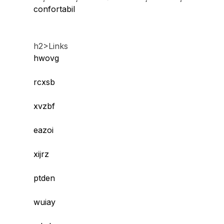
confortabil
h2>Links
hwovg
rcxsb
xvzbf
eazoi
xijrz
ptden
wuiay