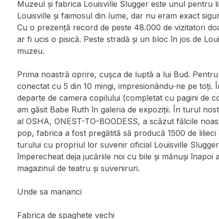
Muzeul și fabrica Louisville Slugger este unul pentru li
Louisville și faimosul din lume, dar nu eram exact sig
Cu o prezență record de peste 48.000 de vizitatori doar
ar fi ucis o pisică. Peste stradă și un bloc în jos de Lou
muzeu.
Prima noastră oprire, cușca de luptă a lui Bud. Pentru 
conectat cu 5 din 10 mingi, impresionându-ne pe toți. Î
departe de camera copilului (completat cu pagini de colo
am găsit Babe Ruth în galeria de expoziții. În turul nos
al OSHA, ONEST-TO-BOODESS, a scăzut fălcile noastr
pop, fabrica a fost pregătită să producă 1500 de lilieci
turului cu propriul lor suvenir oficial Louisville Slugger
împerecheat deja jucăriile noi cu bile și mănuși înapoi 
magazinul de teatru și suveniruri.
Unde sa mananci
Fabrica de spaghete vechi