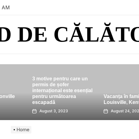
3 AM
D DE CĂLĂT
u care un
r
ste esențial
5 idei despr
area
Vacanța în familie în
să navigați d
Louisville, Kentucky
precum un or
3
August 24, 2023
August 20, 
Home