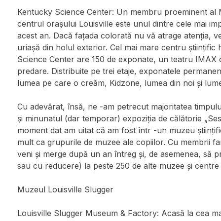
Kentucky Science Center: Un membru proeminent al 
centrul orașului Louisville este unul dintre cele mai 
acest an. Dacă fațada colorată nu vă atrage atenția, veț
uriașă din holul exterior. Cel mai mare centru științif
Science Center are 150 de exponate, un teatru IMAX c
predare. Distribuite pe trei etaje, exponatele permanen
lumea pe care o creăm, Kidzone, lumea din noi și lume
Cu adevărat, însă, ne -am petrecut majoritatea timpului
și minunatul (dar temporar) expoziția de călătorie „Se
moment dat am uitat că am fost într -un muzeu științi
mult ca grupurile de muzee ale copiilor. Cu membrii fam
veni și merge după un an întreg și, de asemenea, să pri
sau cu reducere) la peste 250 de alte muzee și centre șt
Muzeul Louisville Slugger
Louisville Slugger Museum & Factory: Acasă la cea ma