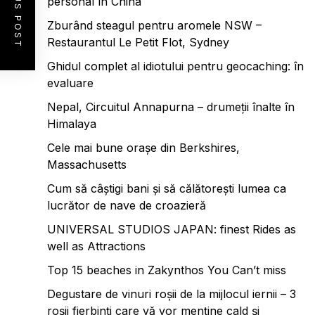
PREVIOUS POST
personal în China
Zburând steagul pentru aromele NSW –
Restaurantul Le Petit Flot, Sydney
Ghidul complet al idiotului pentru geocaching: în
evaluare
Nepal, Circuitul Annapurna – drumeții înalte în
Himalaya
Cele mai bune orașe din Berkshires,
Massachusetts
Cum să câștigi bani și să călătorești lumea ca
lucrător de nave de croazieră
UNIVERSAL STUDIOS JAPAN: finest Rides as
well as Attractions
Top 15 beaches in Zakynthos You Can’t miss
Degustare de vinuri roșii de la mijlocul iernii – 3
roșii fierbinți care vă vor menține cald și