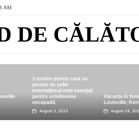
18 AM
D DE CĂLĂT
tru care un
ofer
 este esențial
5 idei des
toarea
Vacanța în familie în
să navigaț
Louisville, Kentucky
precum un 
2023
August 24, 2023
August 2