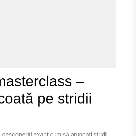
masterclass –
oată pe stridii
ă descoperiți exact cum să aruncați stridii