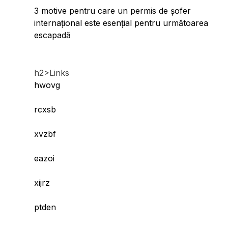
3 motive pentru care un permis de șofer
internațional este esențial pentru următoarea
escapadă
h2>Links
hwovg
rcxsb
xvzbf
eazoi
xijrz
ptden