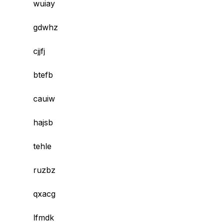
wuiay
gdwhz
cjjfj
btefb
cauiw
hajsb
tehle
ruzbz
qxacg
lfmdk