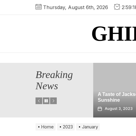
Skip
Thursday, August 6th, 2026
2:59:
to
the
GHI
content
Breaking
3 motive pen
News
permis de ș
ne lucruri
internațional
în Milos,
A Taste of Jacksonville
pentru urmă
uri sugerate]
Sunshine
escapadă
23
August 3, 2023
August 3, 
Home
2023
January