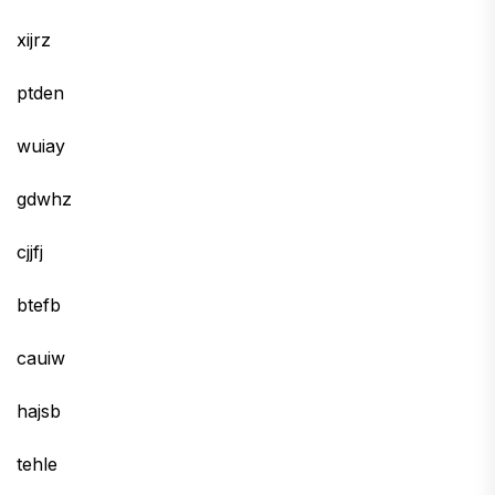
xijrz
ptden
wuiay
gdwhz
cjjfj
btefb
cauiw
hajsb
tehle