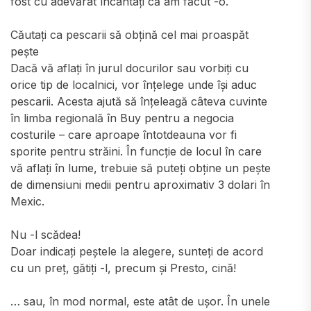
fost cu adevărat încântați că am făcut -o.
Căutați ca pescarii să obțină cel mai proaspăt
pește
Dacă vă aflați în jurul docurilor sau vorbiți cu
orice tip de localnici, vor înțelege unde își aduc
pescarii. Acesta ajută să înțeleagă câteva cuvinte
în limba regională în Buy pentru a negocia
costurile – care aproape întotdeauna vor fi
sporite pentru străini. În funcție de locul în care
vă aflați în lume, trebuie să puteți obține un pește
de dimensiuni medii pentru aproximativ 3 dolari în
Mexic.
Nu -l scădea!
Doar indicați peștele la alegere, sunteți de acord
cu un preț, gătiți -l, precum și Presto, cină!
… sau, în mod normal, este atât de ușor. În unele