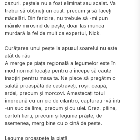
cazuri, peștele nu a fost eliminat sau scalat. Va
trebui să obțineți un cuțit, precum și să faceți
măcelări. Din fericire, nu trebuie să -mi pun
mâinile mirosind de pește, doar las munca
murdară la fel de mult ca expertul, Nick.
Curățarea unui pește la apusul soarelui nu este
atât de rău
A merge pe piața regională a legumelor este în
mod normal locația pentru a începe să caute
însoțiri pentru masa ta. Ne place să pregătim o
salată proaspătă de castraveți, roșii, ceapă,
ardei, precum și morcovi. Amestecați totul
împreună cu un pic de cilantro, capturați -vă într
-un suc de lime, precum și cu ulei. Orez, pâine,
cartofi fierți, precum și legume prăjite, de
asemenea, merg bine cu o cină de pește.
Legume proaspete la piață