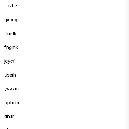
ruzbz
qxacg
lfmdk
fngmk
jqycf
usejh
yvvxm
bphrm
dhjtr