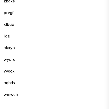
zbgxe
prvgf
xlbuu
lkjsj
ckxyo
wyorq
yvqcx
oqhds
wmweh