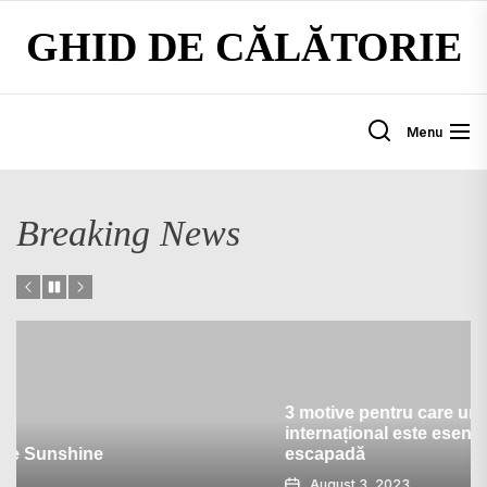
Skip
GHID DE CĂLĂTORIE
to
the
content
Menu
Breaking News
3 motive pentru care un permis de șofer
internațional este esențial pentru următoarea
escapadă
August 3, 2023