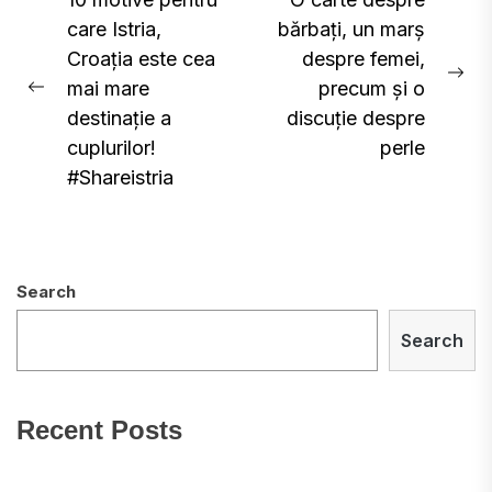
Post
care Istria,
bărbați, un marș
navigation
Croația este cea
despre femei,
Ne
mai mare
precum și o
Previous
pos
destinație a
discuție despre
post:
cuplurilor!
perle
#Shareistria
Search
Search
Recent Posts