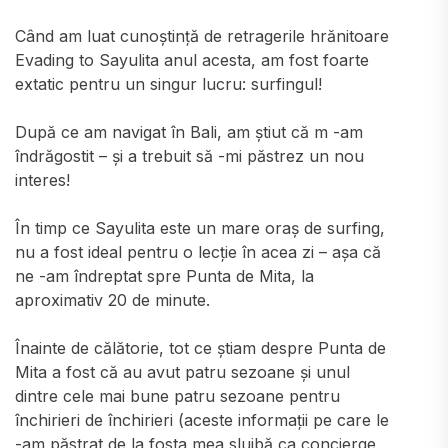
Când am luat cunoștință de retragerile hrănitoare
Evading to Sayulita anul acesta, am fost foarte
extatic pentru un singur lucru: surfingul!
După ce am navigat în Bali, am știut că m -am
îndrăgostit – și a trebuit să -mi păstrez un nou
interes!
În timp ce Sayulita este un mare oraș de surfing,
nu a fost ideal pentru o lecție în acea zi – așa că
ne -am îndreptat spre Punta de Mita, la
aproximativ 20 de minute.
Înainte de călătorie, tot ce știam despre Punta de
Mita a fost că au avut patru sezoane și unul
dintre cele mai bune patru sezoane pentru
închirieri de închirieri (aceste informații pe care le
-am păstrat de la fosta mea slujbă ca concierge