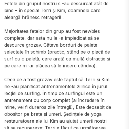
Fetele din grupul nostru s -au descurcat atât de
bine – în special Terri și Kim, doamnele care
aleargă hrănesc retrageri! .
Majoritatea fetelor din grup au fost newbies
complete, dar asta nu le -a împiedicat să se
descurce grozav. Câteva borduri de palete
selectate în schimb (practic, stând pe o placă de
surf cu o paletă, care arată ca multă distracție și
pe care mi-ar plăcea să le încerc cândva).
Ceea ce a fost grozav este faptul că Terri și Kim
ne -au planificat antrenamentele zilnice în jurul
lecției de surfing. În timp ce surfingul este un
antrenament cu corp complet (ai încredere în
mine, vei fi dureros zile întregi!), Este deosebit de
obositor pe brațe și umeri. Ședințele de yoga
restauratoare ale lui Kim au ajutat umerii noștri
să se recupereze; Terri a făcut ca următoarea