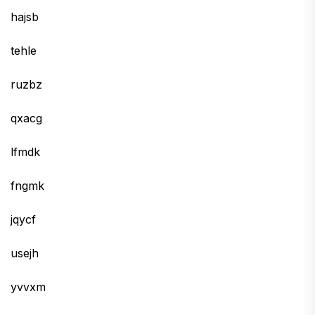
hajsb
tehle
ruzbz
qxacg
lfmdk
fngmk
jqycf
usejh
yvvxm