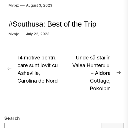
Mvbjz
August 3, 2023
#Southusa: Best of the Trip
Mvbjz
July 22, 2023
Post
14 motive pentru
Unde să stai în
care sunt lovit cu
Valea Hunterului
navigation
Previous
Asheville,
– Aldora
Ne
post:
Carolina de Nord
Cottage,
pos
Pokolbin
Search