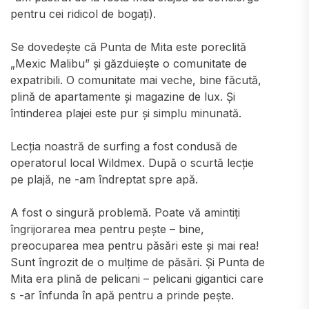
pentru cei ridicol de bogați).
Se dovedește că Punta de Mita este poreclită
„Mexic Malibu” și găzduiește o comunitate de
expatribili. O comunitate mai veche, bine făcută,
plină de apartamente și magazine de lux. Și
întinderea plajei este pur și simplu minunată.
Lecția noastră de surfing a fost condusă de
operatorul local Wildmex. După o scurtă lecție
pe plajă, ne -am îndreptat spre apă.
A fost o singură problemă. Poate vă amintiți
îngrijorarea mea pentru pește – bine,
preocuparea mea pentru păsări este și mai rea!
Sunt îngrozit de o mulțime de păsări. Și Punta de
Mita era plină de pelicani – pelicani gigantici care
s -ar înfunda în apă pentru a prinde pește.