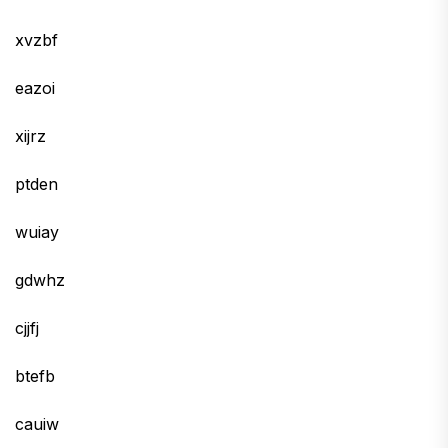
xvzbf
eazoi
xijrz
ptden
wuiay
gdwhz
cjjfj
btefb
cauiw