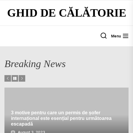
Skip
GHID DE CĂLĂTORIE
to
the
content
Menu
Breaking News
3 motive pentru care un permis de șofer
internațional este esențial pentru următoarea
escapadă
August 3, 2023