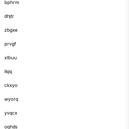
bphrm
dhjtr
zbgxe
prvgf
xlbuu
lkjsj
ckxyo
wyorq
yvqcx
oqhds