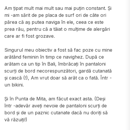
Am țipat mult mai mult sau mai puțin constant. Și
mi -am sărit de pe placa de surf ori de câte ori
părea că aș putea naviga în ele, ceea ce este
prea rău, pentru că a tăiat o mulțime de alergări
care ar fi fost grozave.
Singurul meu obiectiv a fost să fac poze cu mine
arătând feminin în timp ce navighez. După ce
arătam ca un tip în Bali, îmbrăcați în pantaloni
scurți de bord necorespunzători, gardă cutanată
și cască (!), Am vrut doar să arăt ca o fată. Într -
un bikini.
Și în Punta de Mita, am făcut exact asta. (Deși
într -adevăr aveți nevoie de pantaloni scurți de
bord și de un paznic cutanate dacă nu doriți să
vă răzuiți!)