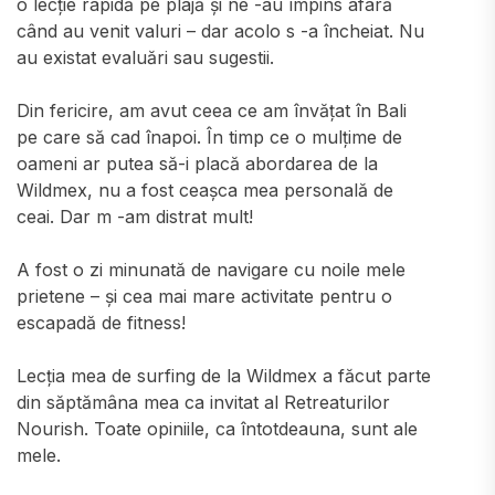
o lecție rapidă pe plajă și ne -au împins afară
când au venit valuri – dar acolo s -a încheiat. Nu
au existat evaluări sau sugestii.
Din fericire, am avut ceea ce am învățat în Bali
pe care să cad înapoi. În timp ce o mulțime de
oameni ar putea să-i placă abordarea de la
Wildmex, nu a fost ceașca mea personală de
ceai. Dar m -am distrat mult!
A fost o zi minunată de navigare cu noile mele
prietene – și cea mai mare activitate pentru o
escapadă de fitness!
Lecția mea de surfing de la Wildmex a făcut parte
din săptămâna mea ca invitat al Retreaturilor
Nourish. Toate opiniile, ca întotdeauna, sunt ale
mele.