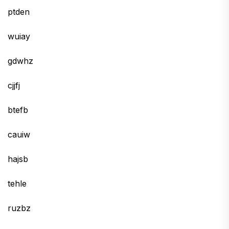
ptden
wuiay
gdwhz
cjjfj
btefb
cauiw
hajsb
tehle
ruzbz