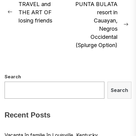
Post
TRAVEL and
PUNTA BULATA
THE ART OF
resort in
navigation
Previous
losing friends
Cauayan,
post:
Ne
Negros
pos
Occidental
(Splurge Option)
Search
Search
Recent Posts
Vacanța în familie în Louisville, Kentucky