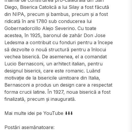
Înainte de construirea pro-catedrală din San
Diego, Biserica Catolică a lui Silay a fost făcută
din NIPA, precum și bambus, precum și a fost
ridicată în anii 1780 sub conducerea lui
Gobernadorcillo Alejo Severino. Cu toate
acestea, în 1925, baronul de zahăr Don Jose
Ledesma a contribuit cu fonduri pentru a începe
să dezvolte o nouă structură pentru a înlocui
vechea biserică. De asemenea, el a comandat
Lucio Bernasconi, un arhitect italian, pentru
designul bisericii, care este romanic. Luând
motivație de la bisericile uimitoare din Italia,
Bernasconi a produs un design care a respectat
forma crucii latine. În 1927, noua biserică a fost
finalizată, precum și inaugurată.
Mai multe idei pe YouTube ⬇️⬇️⬇️
Postări asemănatoare: