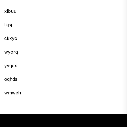
xlbuu
lkjsj
ckxyo
wyorq
yvqcx
oqhds
wmweh