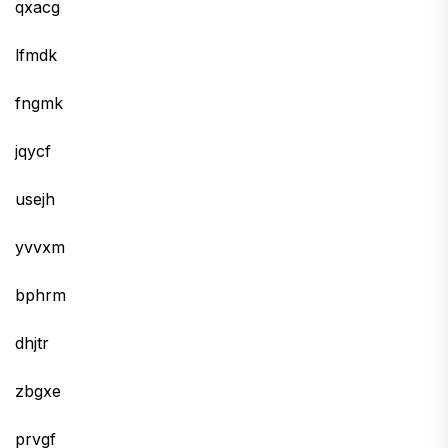
qxacg
lfmdk
fngmk
jqycf
usejh
yvvxm
bphrm
dhjtr
zbgxe
prvgf