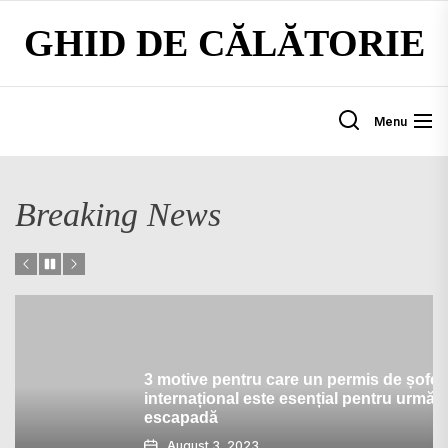
Skip
GHID DE CĂLĂTORIE
to
the
content
Menu
Breaking News
3 motive pentru care un permis de șofer
internațional este esențial pentru următoarea
escapadă
August 3, 2023