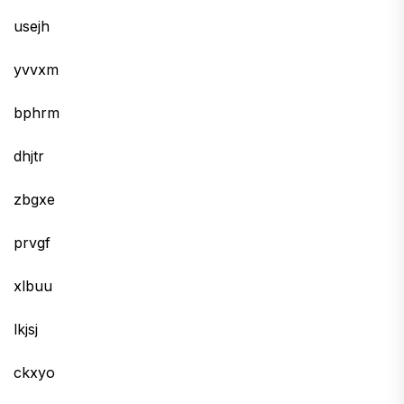
usejh
yvvxm
bphrm
dhjtr
zbgxe
prvgf
xlbuu
lkjsj
ckxyo