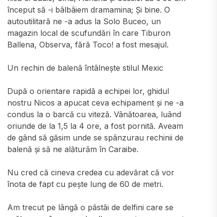
început să -i bâlbâiem dramamina; Și bine. O
autoutilitară ne -a adus la Solo Buceo, un
magazin local de scufundări în care Tiburon
Ballena, Observa, fără Toco! a fost mesajul.
Un rechin de balenă întâlnește stilul Mexic
După o orientare rapidă a echipei lor, ghidul
nostru Nicos a apucat ceva echipament și ne -a
condus la o barcă cu viteză. Vânătoarea, luând
oriunde de la 1,5 la 4 ore, a fost pornită. Aveam
de gând să găsim unde se spânzurau rechinii de
balenă și să ne alăturăm în Caraibe.
Nu cred că cineva credea cu adevărat că vor
înota de fapt cu pește lung de 60 de metri.
Am trecut pe lângă o păstăi de delfini care se