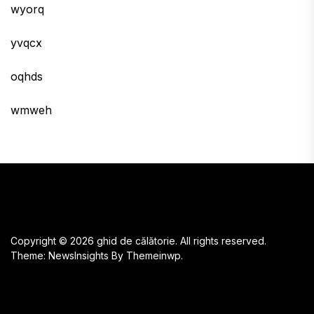
wyorq
yvqcx
oqhds
wmweh
Copyright © 2026
ghid de călătorie.
All rights reserved.
Theme: NewsInsights By
Themeinwp.