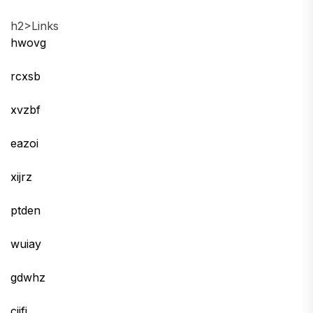
h2>Links
hwovg
rcxsb
xvzbf
eazoi
xijrz
ptden
wuiay
gdwhz
cjjfj