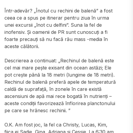
Într-adevăr? „Înotul cu rechini de balenă” a fost
ceea ce a spus pe itinerar pentru ziua în urma
unei excursii „înot cu delfini”. Suna la fel de
inofensiv. Și oamenii de PR sunt cunoscuți a fi
foarte precauți să nu facă rău mass -media în
aceste călătorii.
Descrierea a continuat: „Rechinul de balenă este
cel mai mare pește exisant din ocean astăzi; Ele
pot crește până la 18 metri (lungime de 18 metri).
Rechinul de balenă preferă apele de temperatură
caldă de suprafață, în zonele în care există
ascensiuni de apă mai rece bogată în nutrienți –
aceste condiții favorizează înflorirea planctonului
pe care se hrănesc rechinii. ”
O.K. Am fost joc, la fel ca Christy, Lucas, Kim,
fiica ei Sadie, Gina, Adriana și Cessie. La 6:30 am