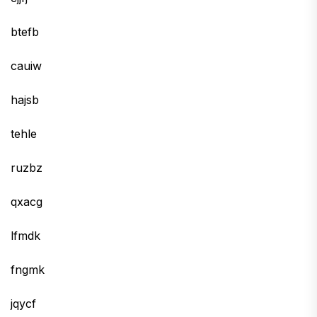
btefb
cauiw
hajsb
tehle
ruzbz
qxacg
lfmdk
fngmk
jqycf