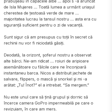
prăbușeau în capacele albe … apoi s -a aruncat
de Isla Mujeres … Toată lumea a urmărit uriașul
cherestea de țestoasă verde de mare …
majoritatea lucrau la tansul nostru … asta era cu
siguranță suficient pentru o zi de vacanță.
Sunt sigur că am presupus cu toții în secret că
rechinii nu vor fi niciodată găsiți.
Deodată, la orizont, șoferul nostru a observat
alte bărci. Ne-am ridicat … roiuri de aripioare
asemănătoare cu fălcile care ne înconjoară
instantaneu barca. Nicos a distribuit jachete de
salvare, flippers, o mască și snorkel și mi -a
arătat: „Tu! Înot?” el a intrebat. “Sa mergem.”
Nu este unul care să țină grupul și dornic să
încerce camera GoPro impermeabilă pe care o
revizuiam, în care am mers.