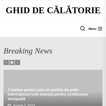
Skip
GHID DE CĂLĂTORIE
to
the
content
Menu
Breaking News
3 motive pentru care un permis de șofer
internațional este esențial pentru următoarea
escapadă
August 3, 2023