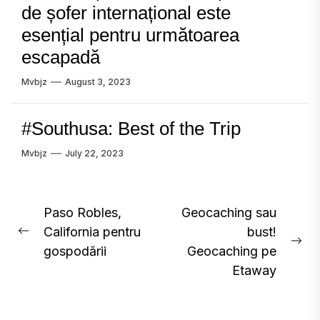
de șofer internațional este
esențial pentru următoarea
escapadă
Mvbjz
August 3, 2023
#Southusa: Best of the Trip
Mvbjz
July 22, 2023
Post
Paso Robles,
Geocaching sau
California pentru
bust!
navigation
Previous
Ne
gospodării
Geocaching pe
post:
pos
Etaway